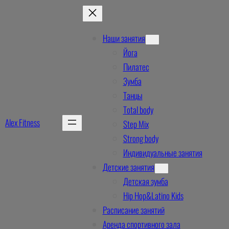
Перейти
к
содержимому
Наши занятия
Йога
Пилатес
Зумба
Танцы
Total body
Alex Fitness
Step Mix
Strong body
Индивидуальные занятия
Детские занятия
Детская зумба
Hip Hop&Latino Kids
Расписание занятий
Аренда спортивного зала